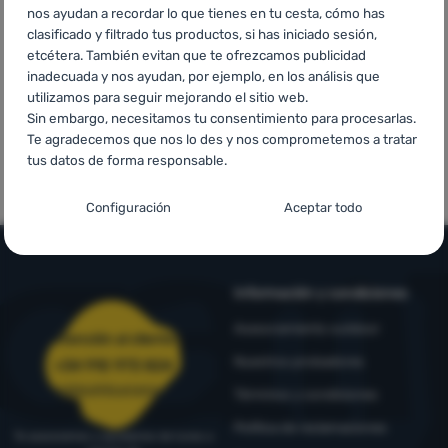
superiores a
Europa
Contactos
nos ayudan a recordar lo que tienes en tu cesta, cómo has
60 €
clasificado y filtrado tus productos, si has iniciado sesión,
Nuestra
etcétera. También evitan que te ofrezcamos publicidad
historia
inadecuada y nos ayudan, por ejemplo, en los análisis que
utilizamos para seguir mejorando el sitio web.
Sin embargo, necesitamos tu consentimiento para procesarlas.
Iniciar
Te agradecemos que nos lo des y nos comprometemos a tratar
Marcas de
Marcas propias
tus datos de forma responsable.
sesión /
primera calidad
4camping
registrarse
Configuración del consentimiento para las
Configuración
Aceptar todo
categorías de cookies
Técnicas
Técnicas
-
sin estas cookies nuestro sitio web no funcionará
.
SIEMPRE ACTIVAS
Información y condiciones
Asesoramiento outdoor
Las cookies técnicas permiten la navegación por la cesta de la
Atención al cliente
Funciones preferenciales y avanzadas
Funciones preferenciales y avanzadas
-
para que no tengas
compra, la comparación de productos y otras funciones
Nuestros probadores
+34 910 973 824
que configurarlo todo de nuevo y para que puedas ponerte en
necesarias.
Más información
pedidos@4camping.es
Términos y condiciones
contacto con nosotros, por ejemplo, a través del chat
.
Aceptado
Política de reclamaciones
Te asesoramos y ayudamos de lunes a