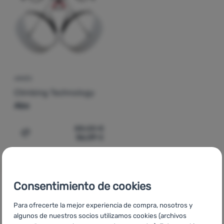
Contactos
Nuestra
historia
Iniciar
ARNÉS
sesión /
Climbing Technology
registrarse
Abo
88,00
€
56,09
€
Añadir 'Arnés Climbing Technology Abo' a la comparació
Consentimiento de cookies
Para ofrecerte la mejor experiencia de compra, nosotros y
CZ
Black Friday Climbing Technology
SK
Black Friday
algunos de nuestros socios utilizamos cookies (archivos
Climbing Technology
HU
Climbing Technology Black Friday