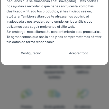
pequeños que se almacenan en tu navegador). Estas cookies
RO
Black Friday Climbing Technology
UA
Black Friday
nos ayudan a recordar lo que tienes en tu cesta, cómo has
Climbing Technology
BG
Black Friday Climbing Technology
clasificado y filtrado tus productos, si has iniciado sesión,
HR
Black Friday Climbing Technology
PL
Black Friday
etcétera. También evitan que te ofrezcamos publicidad
Climbing Technology
IT
Black Friday Climbing Technology
FR
inadecuada y nos ayudan, por ejemplo, en los análisis que
Black Friday Climbing Technology
AT
Black Friday Climbing
utilizamos para seguir mejorando el sitio web.
Technology
DE
Black Friday Climbing Technology
CH
Black
Sin embargo, necesitamos tu consentimiento para procesarlas.
Friday Climbing Technology
Te agradecemos que nos lo des y nos comprometemos a tratar
tus datos de forma responsable.
Configuración del consentimiento para las
Configuración
Aceptar todo
categorías de cookies
Todo está en
La más amplia
Asesoramos
Técnicas
Técnicas
-
sin estas cookies nuestro sitio web no funcionará
.
stock
selleción de
online y por
SIEMPRE ACTIVAS
equipamiento
teléfono
turístico
Las cookies técnicas permiten la navegación por la cesta de la
Funciones preferenciales y avanzadas
Funciones preferenciales y avanzadas
-
para que no tengas
compra, la comparación de productos y otras funciones
que configurarlo todo de nuevo y para que puedas ponerte en
necesarias.
Más información
contacto con nosotros, por ejemplo, a través del chat
.
Aceptado
Precios
Envío gratuito
En catorce