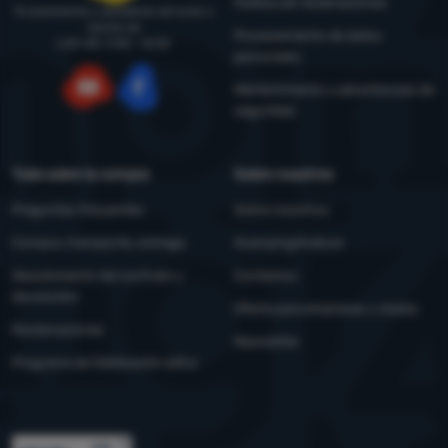
Política de reclamaciones
Te asesoramos y ayudamos de lunes a
viernes de
Procesamiento de datos
LUN-VIE: 9:00 - 16:00
personales
Mantenimiento y advertencias de
seguridad
YouTube
Facebook
Todo sobre la compra
Sobre nosotros
Preguntas frecuentes
Sobre nosotros
Compra, transporte, entrega
4camping4nature
Desistimiento del contrato y
Contactos
devolución
Oferta para empresas y clubes
Reclamaciones
Newsletter
Programa de fidelización eXtra