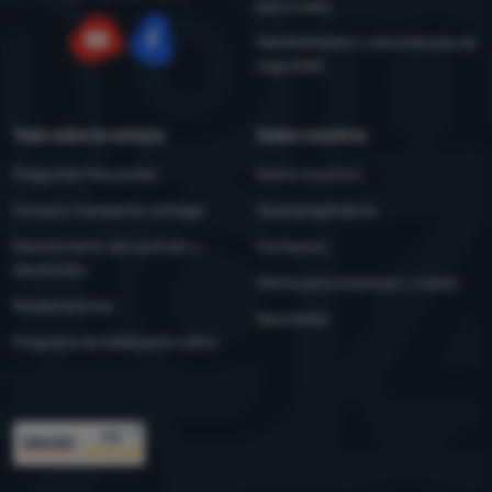
personales
Mantenimiento y advertencias de
seguridad
YouTube
Facebook
Todo sobre la compra
Sobre nosotros
Preguntas frecuentes
Sobre nosotros
Compra, transporte, entrega
4camping4nature
Desistimiento del contrato y
Contactos
devolución
Oferta para empresas y clubes
Reclamaciones
Newsletter
Programa de fidelización eXtra
Premios