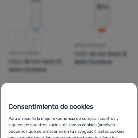
Contactos
Nuestra
historia
Iniciar
BOTELLA PLEGABLE
sesión /
CNOC
42 mm Vecto 2l
BOTELLA PLEGABLE
registrarse
CNOC
42 mm Vecto 3l
Water Container
Water Container
33,99
€
31,99
€
Añadir 'Botella plegable CNOC 42 mm Vecto 3l Water Con
Añadir 'Botella plegable 
Consentimiento de cookies
Para ofrecerte la mejor experiencia de compra, nosotros y
algunos de nuestros socios utilizamos cookies (archivos
pequeños que se almacenan en tu navegador). Estas cookies
CZ
Vybavení CNOC
SK
Vybavenie CNOC
HU
CNOC
nos ayudan a recordar lo que tienes en tu cesta, cómo has