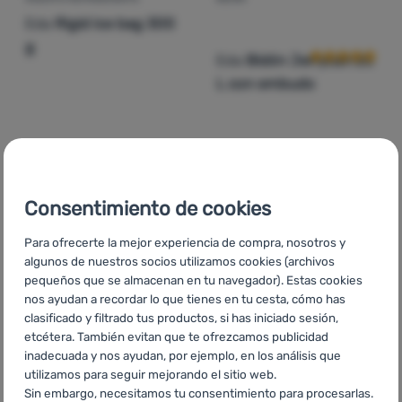
Valoraciones d
Eda
Rigid ice bag 300
g
Eda
Bidón Jerrycan 20
L con embudo
2,00
€
16,00
€
1,89
€
15,99
€
Añadir 'Inserto refrigerante Eda Rigid ice bag 300 g' a l
Añadir 'Bidón Eda Bidón J
Consentimiento de cookies
Para ofrecerte la mejor experiencia de compra, nosotros y
algunos de nuestros socios utilizamos cookies (archivos
pequeños que se almacenan en tu navegador). Estas cookies
nos ayudan a recordar lo que tienes en tu cesta, cómo has
clasificado y filtrado tus productos, si has iniciado sesión,
etcétera. También evitan que te ofrezcamos publicidad
inadecuada y nos ayudan, por ejemplo, en los análisis que
utilizamos para seguir mejorando el sitio web.
Sin embargo, necesitamos tu consentimiento para procesarlas.