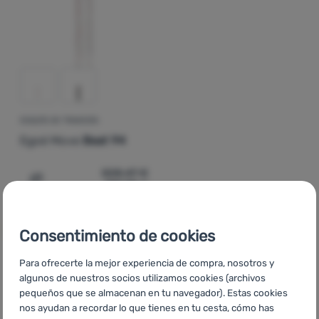
Contactos
Nuestra
historia
Iniciar
sesión /
ESQUÍS DE TRAVESÍA
registrarse
Egoé Move
Beat 94
508,47
€
331,59
€
Añadir 'Esquís de travesía Egoé Move Beat 94' a la comp
Consentimiento de cookies
Para ofrecerte la mejor experiencia de compra, nosotros y
algunos de nuestros socios utilizamos cookies (archivos
CZ
Black Friday Egoé Move
SK
Black Friday Egoé Move
HU
pequeños que se almacenan en tu navegador). Estas cookies
Egoé Move Black Friday
RO
Black Friday Egoé Move
UA
Black
nos ayudan a recordar lo que tienes en tu cesta, cómo has
Friday Egoé Move
BG
Black Friday Egoé Move
HR
Black