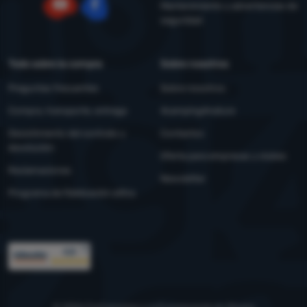
Mantenimiento y advertencias de
seguridad
YouTube
Facebook
Todo sobre la compra
Sobre nosotros
Preguntas frecuentes
Sobre nosotros
Compra, transporte, entrega
4camping4nature
Desistimiento del contrato y
Contactos
devolución
Oferta para empresas y clubes
Reclamaciones
Newsletter
Programa de fidelización eXtra
Premios