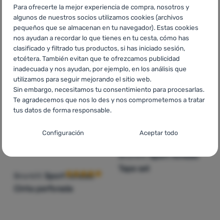
Para ofrecerte la mejor experiencia de compra, nosotros y
algunos de nuestros socios utilizamos cookies (archivos
pequeños que se almacenan en tu navegador). Estas cookies
nos ayudan a recordar lo que tienes en tu cesta, cómo has
clasificado y filtrado tus productos, si has iniciado sesión,
etcétera. También evitan que te ofrezcamos publicidad
inadecuada y nos ayudan, por ejemplo, en los análisis que
utilizamos para seguir mejorando el sitio web.
Sin embargo, necesitamos tu consentimiento para procesarlas.
Te agradecemos que nos lo des y nos comprometemos a tratar
tus datos de forma responsable.
Configuración del consentimiento para las
Configuración
Aceptar todo
categorías de cookies
VENDA ADHESIVA
CINTAS KINESIOLÓGICAS
Valoraciones de los clientes
BronVit
Sport Kinesio
Técnicas
Técnicas
-
sin estas cookies nuestro sitio web no funcionará
.
Tape set
SIEMPRE ACTIVAS
BronVit
Sport Kinesio
Cinta perforada
Las cookies técnicas permiten la navegación por la cesta de la
Funciones preferenciales y avanzadas
Funciones preferenciales y avanzadas
-
para que no tengas
compra, la comparación de productos y otras funciones
que configurarlo todo de nuevo y para que puedas ponerte en
necesarias.
Más información