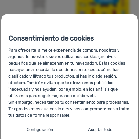
DETERGENTE
Consentimiento de cookies
Sjö&Hav
para platos y
Para ofrecerte la mejor experiencia de compra, nosotros y
ropa 75ml
algunos de nuestros socios utilizamos cookies (archivos
pequeños que se almacenan en tu navegador). Estas cookies
9,04
€
nos ayudan a recordar lo que tienes en tu cesta, cómo has
Añadir 'Detergente Sjö&Hav para platos y ropa 75ml' a l
clasificado y filtrado tus productos, si has iniciado sesión,
etcétera. También evitan que te ofrezcamos publicidad
inadecuada y nos ayudan, por ejemplo, en los análisis que
-19
%
utilizamos para seguir mejorando el sitio web.
Sin embargo, necesitamos tu consentimiento para procesarlas.
Te agradecemos que nos lo des y nos comprometemos a tratar
tus datos de forma responsable.
Configuración del consentimiento para las
Configuración
Aceptar todo
categorías de cookies