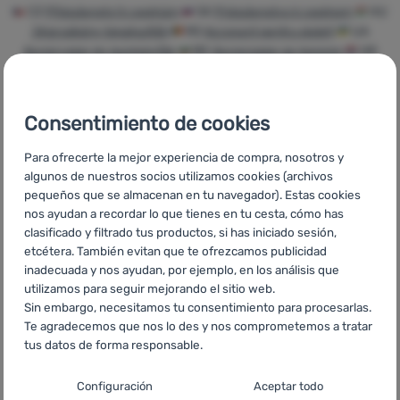
Contactos
CZ
Příslušenství k cepínům
SK
Príslušenstvo k cepínom
HU
Jégcsákány kiegészítők
RO
Accesorii pentru pioleți
UA
Nuestra
Аксесуари до льодорубів
BG
Аксесоари за пикели
HR
historia
Dodatna oprema za cepine
PL
Akcesoria do czekanów
IT
Accessori per piccozze
FR
Accessoires de piolets
AT
Pickel-
Zubehör
DE
Pickel-Zubehör
CH
Pickel-Zubehör
Consentimiento de cookies
Iniciar
sesión /
Para ofrecerte la mejor experiencia de compra, nosotros y
registrarse
algunos de nuestros socios utilizamos cookies (archivos
pequeños que se almacenan en tu navegador). Estas cookies
Todo está en
La más amplia
Asesoramos
nos ayudan a recordar lo que tienes en tu cesta, cómo has
stock
selleción de
online y por
clasificado y filtrado tus productos, si has iniciado sesión,
equipamiento
teléfono
etcétera. También evitan que te ofrezcamos publicidad
turístico
inadecuada y nos ayudan, por ejemplo, en los análisis que
utilizamos para seguir mejorando el sitio web.
Sin embargo, necesitamos tu consentimiento para procesarlas.
Te agradecemos que nos lo des y nos comprometemos a tratar
tus datos de forma responsable.
Precios
Envío gratuito
En catorce
Configuración del consentimiento para las
Configuración
Aceptar todo
asequibles
para pedidos
países de