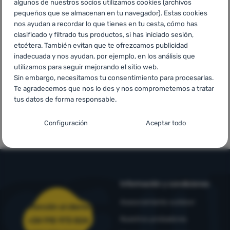
algunos de nuestros socios utilizamos cookies (archivos
Contactos
pequeños que se almacenan en tu navegador). Estas cookies
Precios
Envío gratuito
En catorce
nos ayudan a recordar lo que tienes en tu cesta, cómo has
Nuestra
asequibles
para pedidos
países de
clasificado y filtrado tus productos, si has iniciado sesión,
superiores a
Europa
historia
etcétera. También evitan que te ofrezcamos publicidad
60 €
inadecuada y nos ayudan, por ejemplo, en los análisis que
utilizamos para seguir mejorando el sitio web.
Iniciar
Sin embargo, necesitamos tu consentimiento para procesarlas.
sesión /
Te agradecemos que nos lo des y nos comprometemos a tratar
registrarse
tus datos de forma responsable.
Marcas de
Marcas propias
Configuración del consentimiento para las
primera calidad
4camping
Configuración
Aceptar todo
categorías de cookies
Técnicas
Técnicas
-
sin estas cookies nuestro sitio web no funcionará
.
SIEMPRE ACTIVAS
Información y condiciones
Las cookies técnicas permiten la navegación por la cesta de la
Funciones preferenciales y avanzadas
Funciones preferenciales y avanzadas
-
para que no tengas
compra, la comparación de productos y otras funciones
Asesoramiento outdoor
Atención al cliente
que configurarlo todo de nuevo y para que puedas ponerte en
necesarias.
Más información
Nuestros probadores
+34 910 973 824
contacto con nosotros, por ejemplo, a través del chat
.