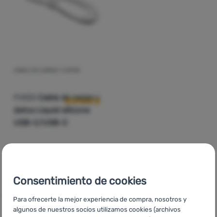
Contactos
Nuestra
historia
Iniciar
CABLE DE CARGA Y DATOS
Valoraciones de los clientes
sesión /
registrarse
FIXED
Cable de carga y
datos Liquid silicone
USB-C/USB-C
9,83
€
5,99
€
Añadir 'Cable de carga y datos FIXED Cable de carga y d
Consentimiento de cookies
Para ofrecerte la mejor experiencia de compra, nosotros y
algunos de nuestros socios utilizamos cookies (archivos