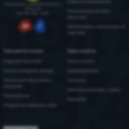
Política de reclamaciones
Te asesoramos y ayudamos de lunes a
viernes de
Procesamiento de datos
LUN-VIE: 9:00 - 16:00
personales
Mantenimiento y advertencias de
seguridad
YouTube
Facebook
Todo sobre la compra
Sobre nosotros
Preguntas frecuentes
Sobre nosotros
Compra, transporte, entrega
4camping4nature
Desistimiento del contrato y
Contactos
devolución
Oferta para empresas y clubes
Reclamaciones
Newsletter
Programa de fidelización eXtra