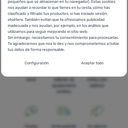
pequeños que se almacenan en tu navegador). Estas cookies
nos ayudan a recordar lo que tienes en tu cesta, cómo has
CZ
Black Friday FIXED
SK
Black Friday FIXED
HU
Fixed
clasificado y filtrado tus productos, si has iniciado sesión,
Black Friday
RO
Black Friday Fixed
UA
Black Friday Fixed
etcétera. También evitan que te ofrezcamos publicidad
BG
Black Friday Fixed
HR
Black Friday Fixed
PL
Black
inadecuada y nos ayudan, por ejemplo, en los análisis que
Friday FIXED
IT
Black Friday FIXED
FR
Black Friday FIXED
utilizamos para seguir mejorando el sitio web.
AT
Black Friday FIXED
DE
Black Friday FIXED
CH
Black
Sin embargo, necesitamos tu consentimiento para procesarlas.
Friday FIXED
Te agradecemos que nos lo des y nos comprometemos a tratar
tus datos de forma responsable.
Configuración del consentimiento para las
Configuración
Aceptar todo
categorías de cookies
Todo está en
La más amplia
Asesoramos
Técnicas
Técnicas
-
sin estas cookies nuestro sitio web no funcionará
.
stock
selleción de
online y por
SIEMPRE ACTIVAS
equipamiento
teléfono
turístico
Las cookies técnicas permiten la navegación por la cesta de la
Funciones preferenciales y avanzadas
Funciones preferenciales y avanzadas
-
para que no tengas
compra, la comparación de productos y otras funciones
que configurarlo todo de nuevo y para que puedas ponerte en
necesarias.
Más información
contacto con nosotros, por ejemplo, a través del chat
.
Aceptado
Precios
Envío gratuito
En catorce