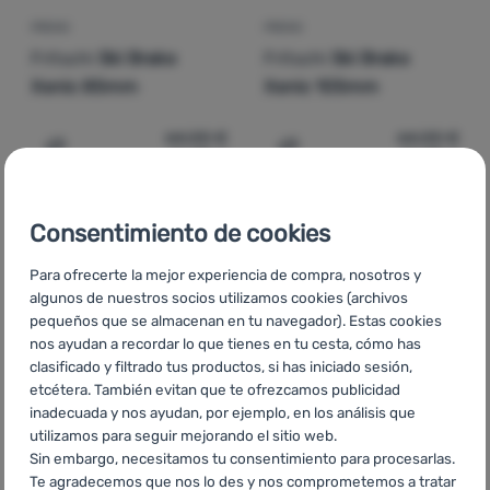
FRENO
FRENO
Fritschi
Ski Brake
Fritschi
Ski Brake
Xenic 85mm
Xenic 105mm
64,00
€
64,00
€
46,99
€
46,99
€
Añadir 'Freno Fritschi Ski Brake Xenic 85mm' a la compa
Añadir 'Freno Fritschi Sk
Consentimiento de cookies
-20
%
-20
%
Para ofrecerte la mejor experiencia de compra, nosotros y
algunos de nuestros socios utilizamos cookies (archivos
pequeños que se almacenan en tu navegador). Estas cookies
nos ayudan a recordar lo que tienes en tu cesta, cómo has
clasificado y filtrado tus productos, si has iniciado sesión,
etcétera. También evitan que te ofrezcamos publicidad
inadecuada y nos ayudan, por ejemplo, en los análisis que
utilizamos para seguir mejorando el sitio web.
FRENO
FRENO
Sin embargo, necesitamos tu consentimiento para procesarlas.
Te agradecemos que nos lo des y nos comprometemos a tratar
Fritschi
Ski Brake
Fritschi
Ski Brake