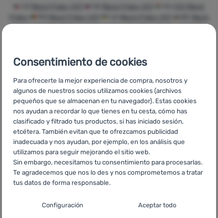
Contactos
CZ
Black Friday G21
SK
Black Friday G21
HU
G21 Black
Friday
RO
Black Friday G21
UA
Black Friday G21
BG
Black
Nuestra
Friday G21
HR
Black Friday G21
PL
Black Friday G21
IT
historia
Black Friday G21
FR
Black Friday G21
AT
Black Friday G21
DE
Black Friday G21
CH
Black Friday G21
Consentimiento de cookies
Iniciar
sesión /
Para ofrecerte la mejor experiencia de compra, nosotros y
algunos de nuestros socios utilizamos cookies (archivos
registrarse
pequeños que se almacenan en tu navegador). Estas cookies
Todo está en
La más amplia
Asesoramos
nos ayudan a recordar lo que tienes en tu cesta, cómo has
stock
selleción de
online y por
clasificado y filtrado tus productos, si has iniciado sesión,
equipamiento
teléfono
etcétera. También evitan que te ofrezcamos publicidad
turístico
inadecuada y nos ayudan, por ejemplo, en los análisis que
utilizamos para seguir mejorando el sitio web.
Sin embargo, necesitamos tu consentimiento para procesarlas.
Te agradecemos que nos lo des y nos comprometemos a tratar
tus datos de forma responsable.
Precios
Envío gratuito
En catorce
Configuración del consentimiento para las
asequibles
para pedidos
países de
Configuración
Aceptar todo
categorías de cookies
superiores a
Europa