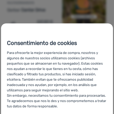
MULTIHERRAMIENTA
Gerber
Center Drive
247,89
€
165,99
€
Añadir 'Multiherramienta Gerber Center Drive' a la comp
Consentimiento de cookies
-15
%
-15
%
Para ofrecerte la mejor experiencia de compra, nosotros y
algunos de nuestros socios utilizamos cookies (archivos
pequeños que se almacenan en tu navegador). Estas cookies
nos ayudan a recordar lo que tienes en tu cesta, cómo has
clasificado y filtrado tus productos, si has iniciado sesión,
etcétera. También evitan que te ofrezcamos publicidad
inadecuada y nos ayudan, por ejemplo, en los análisis que
utilizamos para seguir mejorando el sitio web.
Sin embargo, necesitamos tu consentimiento para procesarlas.
NAVAJA DE BOLSILLO
NAVAJA DE BOLSILLO
Te agradecemos que nos lo des y nos comprometemos a tratar
Gerber
Gator Folder CP
Gerber
E-Z Out
tus datos de forma responsable.
SE