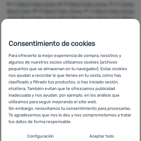
Contactos
CZ
Black Friday Gimex
SK
Black Friday Gimex
HU
Gimex
Black Friday
RO
Black Friday Gimex
UA
Black Friday Gimex
Nuestra
BG
Black Friday Gimex
HR
Black Friday Gimex
PL
Black
historia
Friday Gimex
IT
Black Friday Gimex
FR
Black Friday Gimex
AT
Black Friday Gimex
DE
Black Friday Gimex
CH
Black
Friday Gimex
Consentimiento de cookies
Iniciar
sesión /
Para ofrecerte la mejor experiencia de compra, nosotros y
registrarse
algunos de nuestros socios utilizamos cookies (archivos
pequeños que se almacenan en tu navegador). Estas cookies
Todo está en
La más amplia
Asesoramos
nos ayudan a recordar lo que tienes en tu cesta, cómo has
stock
selleción de
online y por
clasificado y filtrado tus productos, si has iniciado sesión,
equipamiento
teléfono
etcétera. También evitan que te ofrezcamos publicidad
turístico
inadecuada y nos ayudan, por ejemplo, en los análisis que
utilizamos para seguir mejorando el sitio web.
Sin embargo, necesitamos tu consentimiento para procesarlas.
Te agradecemos que nos lo des y nos comprometemos a tratar
tus datos de forma responsable.
Precios
Envío gratuito
En catorce
Configuración del consentimiento para las
Configuración
Aceptar todo
asequibles
para pedidos
países de