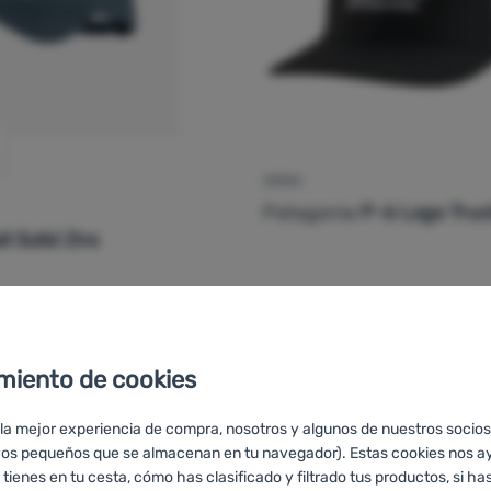
GORRA
Patagonia
P-6 Logo Truc
l Solid Zire
miento de cookies
29,95
€
 la mejor experiencia de compra, nosotros y algunos de nuestros socios
23,99
€
ra Buff Baseball Solid Zire' a la comparación
Añadir 'Gorra Patagonia P
vos pequeños que se almacenan en tu navegador). Estas cookies nos a
 tienes en tu cesta, cómo has clasificado y filtrado tus productos, si has