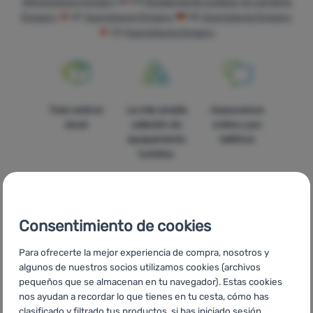
Attrezzatura Gregory
FR
Équipements outdoor et camping
Gregory
AT
Ausrüstung Gregory
DE
Ausrüstung Gregory
Tiendas
CH
Ausrüstung Gregory
de
campaña
Equipamiento
Todo está en
La más amplia
Asesoramos
Cocina
stock
selleción de
online y por
Escalada
equipamiento
teléfono
turístico
Ultralight
Deportes
Consentimiento de cookies
Marcas
Precios
Envío gratuito
En catorce
Club
Para ofrecerte la mejor experiencia de compra, nosotros y
asequibles
para pedidos
países de
eXtra
algunos de nuestros socios utilizamos cookies (archivos
superiores a
Europa
pequeños que se almacenan en tu navegador). Estas cookies
60 €
Asesoramiento
nos ayudan a recordar lo que tienes en tu cesta, cómo has
clasificado y filtrado tus productos, si has iniciado sesión,