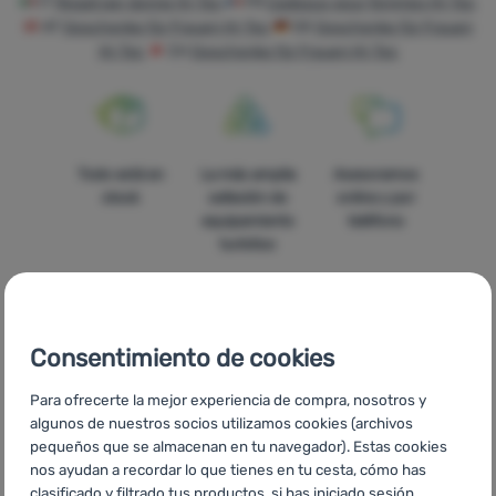
IT
Regali per donne Hi-Tec
FR
Cadeaux pour femmes Hi-Tec
AT
Geschenke für Frauen Hi-Tec
DE
Geschenke für Frauen
Tiendas
Hi-Tec
CH
Geschenke für Frauen Hi-Tec
de
campaña
Equipamiento
Todo está en
La más amplia
Asesoramos
Cocina
stock
selleción de
online y por
Escalada
equipamiento
teléfono
turístico
Ultralight
Deportes
Consentimiento de cookies
Marcas
Precios
Envío gratuito
En catorce
Club
Para ofrecerte la mejor experiencia de compra, nosotros y
asequibles
para pedidos
países de
eXtra
algunos de nuestros socios utilizamos cookies (archivos
superiores a
Europa
pequeños que se almacenan en tu navegador). Estas cookies
60 €
Asesoramiento
nos ayudan a recordar lo que tienes en tu cesta, cómo has
clasificado y filtrado tus productos, si has iniciado sesión,