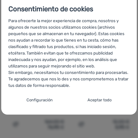
Consentimiento de cookies
Para ofrecerte la mejor experiencia de compra, nosotros y
algunos de nuestros socios utilizamos cookies (archivos
pequeños que se almacenan en tu navegador). Estas cookies
nos ayudan a recordar lo que tienes en tu cesta, cómo has
clasificado y filtrado tus productos, si has iniciado sesión,
etcétera. También evitan que te ofrezcamos publicidad
inadecuada y nos ayudan, por ejemplo, en los análisis que
utilizamos para seguir mejorando el sitio web.
SUDADERA DE MUJER
CUELLO
Valoraciones de los clientes
Valoraciones d
Sin embargo, necesitamos tu consentimiento para procesarlas.
Te agradecemos que nos lo des y nos comprometemos a tratar
tus datos de forma responsable.
High Point
Skywool 7.0
High Point
Tau Scarf
Lady Sweater
Configuración del consentimiento para las
Configuración
Aceptar todo
categorías de cookies
Técnicas
Técnicas
-
sin estas cookies nuestro sitio web no funcionará
.
164,00
€
12,00
€
SIEMPRE ACTIVAS
76,90
€
5,90
€
Añadir 'Sudadera de mujer High Point Skywool 7.0 Lady 
Añadir 'Cuello High Point 