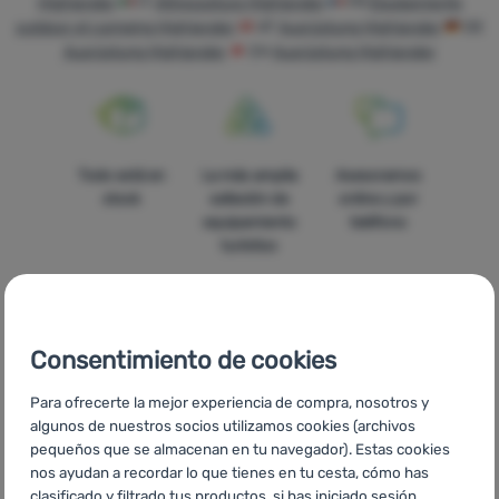
Highlander
IT
Attrezzatura Highlander
FR
Équipements
outdoor et camping Highlander
AT
Ausrüstung Highlander
DE
Tiendas
Ausrüstung Highlander
CH
Ausrüstung Highlander
de
campaña
Equipamiento
Todo está en
La más amplia
Asesoramos
Cocina
stock
selleción de
online y por
Escalada
equipamiento
teléfono
turístico
Ultralight
Deportes
Consentimiento de cookies
Marcas
Precios
Envío gratuito
En catorce
Club
Para ofrecerte la mejor experiencia de compra, nosotros y
asequibles
para pedidos
países de
eXtra
algunos de nuestros socios utilizamos cookies (archivos
superiores a
Europa
pequeños que se almacenan en tu navegador). Estas cookies
60 €
Asesoramiento
nos ayudan a recordar lo que tienes en tu cesta, cómo has
clasificado y filtrado tus productos, si has iniciado sesión,