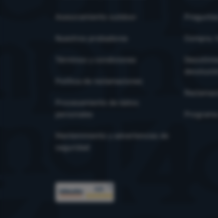
Asesoramiento outdoor
Pregunta
Nuestros probadores
Compra, t
Términos y condiciones
Desistimi
devoluci
Política de reclamaciones
Reclamac
Procesamiento de datos
personales
Programa 
Mantenimiento y advertencias de
seguridad
Premios