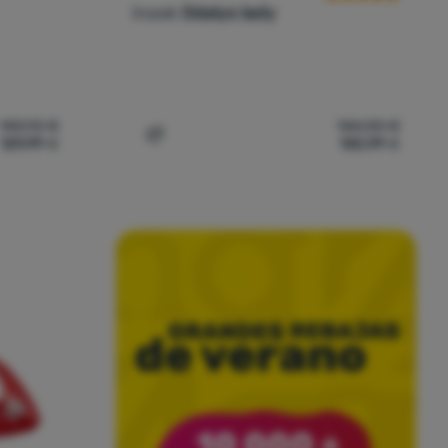
Inook
Odalys lady
143,92
€
144,00
€
129,99
€
130,99
€
 Inook AX Man' a la comparación
Añadir 'Raquetas de nieve Inook Odalys la