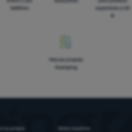
online y por
asequibles
para pedidos
teléfono
superiores a 60
€
Marcas propias
4camping
e la compra
Sobre nosotros