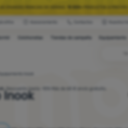
LAS GRANDES REBAJAS DE VERANO.
10 000+
PRODUCTOS A PRECIOS 
ub eXtra
Asesoramiento
Contactos
Nuestra hi
QUIPAMIENTO SELECCIONADO PARA CAMPING Y RUTAS.
USA EL CÓDIG
ormir
Colchonetas
Tiendas de campaña
Equipamiento
LAS GRANDES REBAJAS DE VERANO.
10 000+
PRODUCTOS A PRECIOS 
Bú
quipamiento Inook
ck.
Descuento hasta -10% Más de 60 € envío gratuito.
 Inook