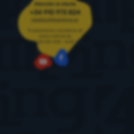
Atención al cliente
+34 910 973 824
pedidos@4camping.es
Te asesoramos y ayudamos de
lunes a viernes de
LUN-VIE: 9:00 - 16:00
Facebook
YouTube