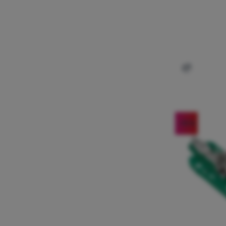
Añadir 'Ra
-10
%