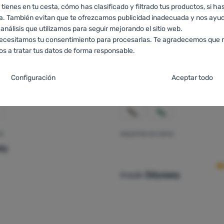
 tienes en tu cesta, cómo has clasificado y filtrado tus productos, si has
ra. También evitan que te ofrezcamos publicidad inadecuada y nos ayud
 análisis que utilizamos para seguir mejorando el sitio web.
ecesitamos tu consentimiento para procesarlas. Te agradecemos que n
a tratar tus datos de forma responsable.
ión del consentimiento para las categorías de c
Configuración
Aceptar todo
estas cookies nuestro sitio web no funcionará
.
TIVAS
cnicas permiten la navegación por la cesta de la compra, la comparaci
VE
RAQUETAS DE NIEVE
 preferenciales y avanzadas
Va
erenciales y avanzadas
-
para que no tengas que configurarlo todo de
nes necesarias.
Más información
dy
erte en contacto con nosotros, por ejemplo, a través del chat
.
Inook
Odyssey
s cookies, podemos hacer que el uso de nuestro sitio web te resulte aú
a saber cómo te comportas en el sitio web y para poder seguir mejorán
permiten recordar tu configuración, ayudarte a rellenar formularios, mo
etc.
Más información