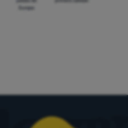
países de
primera calidad
Europa