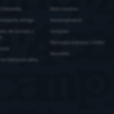
s frecuentes
Sobre nosotros
ransporte, entrega
4camping4nature
ento del contrato y
Contactos
ón
Oferta para empresas y clubes
iones
Newsletter
de fidelización eXtra