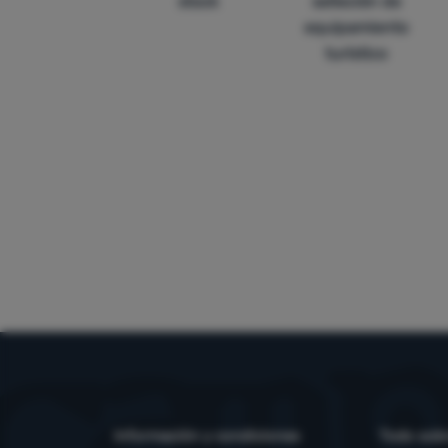
stock
selleción de
equipamiento
turístico
Información y condiciones
Todo sobr