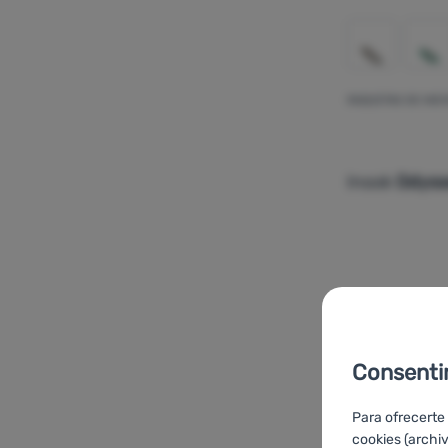
RAQUETAS DE NIE
Inook
Odyss
Añadir 'Ra
Consenti
-10
%
Para ofrecerte
cookies (archi