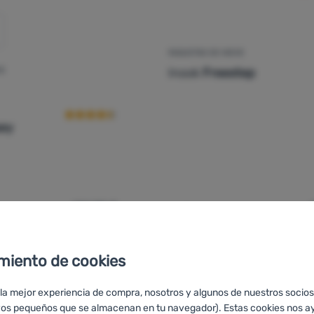
RAQUETAS DE NIEVE
Inook
Freestep
VE
Valoraciones de los clientes
ey
144,00
€
129,99
€
quetas de nieve Inook Odyssey' a la comparación
Añadir 'Raquetas de nieve
miento de cookies
-10
%
 la mejor experiencia de compra, nosotros y algunos de nuestros socios
vos pequeños que se almacenan en tu navegador). Estas cookies nos a