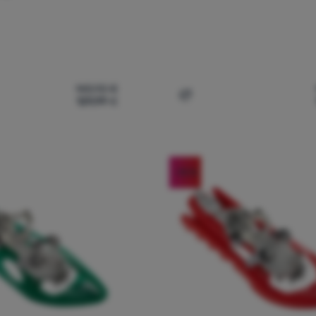
143,92
€
129,99
€
quetas de nieve Inook AX Lady' a la comparación
Añadir 'Raquetas de nieve
-10
%