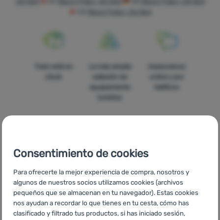
Jet Boil
AT
Black Friday Jet Boil
DE
Black Friday Jet Boil
CH
Black Friday Jet Boil
Tiendas
de
campaña
Equipamiento
Todo está en
La más amplia
Asesoramos
stock
selleción de
online y por
Cocina
equipamiento
teléfono
Escalada
turístico
Ultralight
Deportes
Consentimiento de cookies
Marcas
Precios
Envío gratuito
En catorce
asequibles
para pedidos
países de
Para ofrecerte la mejor experiencia de compra, nosotros y
Club
superiores a
Europa
algunos de nuestros socios utilizamos cookies (archivos
eXtra
60 €
pequeños que se almacenan en tu navegador). Estas cookies
nos ayudan a recordar lo que tienes en tu cesta, cómo has
Asesoramiento
clasificado y filtrado tus productos, si has iniciado sesión,