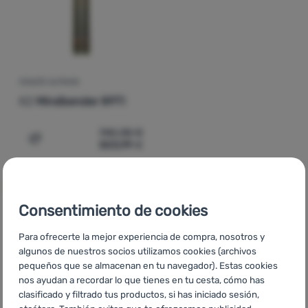
Contactos
Nuestra
historia
ESQUÍS ALPINOS
Iniciar
K2
Mindbender 89Ti
sesión /
registrarse
740,38
€
503,99
€
Añadir 'Esquís alpinos K2 Mindbender 89Ti' a la compara
Consentimiento de cookies
Para ofrecerte la mejor experiencia de compra, nosotros y
CZ
Lyžařské vybavení K2
SK
Lyžiarske vybavenie K2
HU
K2
algunos de nuestros socios utilizamos cookies (archivos
Sífelszerelések
RO
Echipament de schi K2
UA
Гірськолижне
pequeños que se almacenan en tu navegador). Estas cookies
спорядження K2
BG
Ски оборудване K2
HR
Oprema za
nos ayudan a recordar lo que tienes en tu cesta, cómo has
skijanje K2
PL
Wyposażenie narciarskie K2
IT
Attrezzatura da
clasificado y filtrado tus productos, si has iniciado sesión,
sci K2
FR
Équipements de ski K2
AT
Skiausrüstung K2
DE