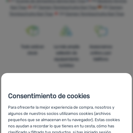
IT
Scarpe da ginnastica donna Kari Traa
FR
Baskets femme
Kari Traa
AT
Damen Tennisschuhe Kari Traa
DE
Damen
Tiendas
Tennisschuhe Kari Traa
CH
Damen Tennisschuhe Kari Traa
de
campaña
Equipamiento
Todo está en
La más amplia
Asesoramos
Cocina
stock
selleción de
online y por
Escalada
equipamiento
teléfono
turístico
Ultralight
Deportes
Consentimiento de cookies
Marcas
Precios
Envío gratuito
En catorce
Club
Para ofrecerte la mejor experiencia de compra, nosotros y
asequibles
para pedidos
países de
eXtra
algunos de nuestros socios utilizamos cookies (archivos
superiores a
Europa
pequeños que se almacenan en tu navegador). Estas cookies
60 €
Asesoramiento
nos ayudan a recordar lo que tienes en tu cesta, cómo has
clasificado y filtrado tus productos, si has iniciado sesión,