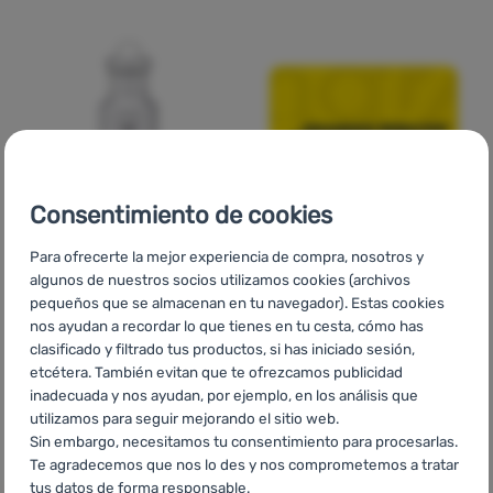
Consentimiento de cookies
Para ofrecerte la mejor experiencia de compra, nosotros y
BOTELLA
algunos de nuestros socios utilizamos cookies (archivos
Keith Titanium
pequeños que se almacenan en tu navegador). Estas cookies
nos ayudan a recordar lo que tienes en tu cesta, cómo has
Titanium Sport Bottle
clasificado y filtrado tus productos, si has iniciado sesión,
550 ml
etcétera. También evitan que te ofrezcamos publicidad
inadecuada y nos ayudan, por ejemplo, en los análisis que
utilizamos para seguir mejorando el sitio web.
80,99
€
Añadir 'Botella Keith Titanium Titanium Sport Bottle 550
Sin embargo, necesitamos tu consentimiento para procesarlas.
Te agradecemos que nos lo des y nos comprometemos a tratar
tus datos de forma responsable.