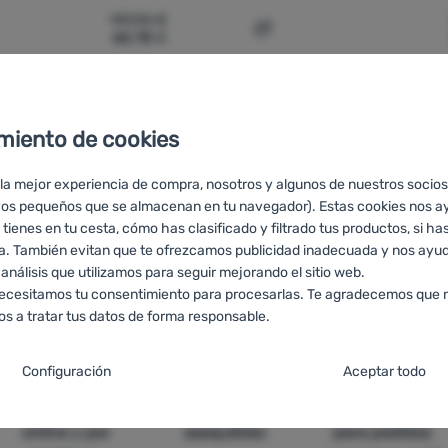
119,90
€
65,78
€
talones para niños Kilpi Mimas-J' a la comparación
Añadir 'Pantalones para ni
miento de cookies
 la mejor experiencia de compra, nosotros y algunos de nuestros socios
vos pequeños que se almacenan en tu navegador). Estas cookies nos a
 tienes en tu cesta, cómo has clasificado y filtrado tus productos, si has
ra. También evitan que te ofrezcamos publicidad inadecuada y nos ayud
ilpi
HU
Kilpi Gyerek nadrágok
RO
Pantaloni copii Kilpi
UA
Дитячі
 análisis que utilizamos para seguir mejorando el sitio web.
T
Pantaloni bambino Kilpi
FR
Pantalons enfant Kilpi
AT
Kinderhosen 
ecesitamos tu consentimiento para procesarlas. Te agradecemos que n
a tratar tus datos de forma responsable.
ión del consentimiento para las categorías de c
Configuración
Aceptar todo
estas cookies nuestro sitio web no funcionará
.
Asesoramos
Precios
Envío gratuito
TIVAS
online y por
asequibles
para pedidos