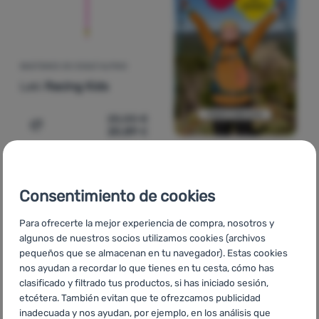
BASTONES DE ESQUÍ ALPINO
Leki
Racing Kids
25,00
€
20,89
€
Añadir 'Bastones de esquí alpino Leki Racing Kids' a la 
-18
%
Consentimiento de cookies
Para ofrecerte la mejor experiencia de compra, nosotros y
algunos de nuestros socios utilizamos cookies (archivos
pequeños que se almacenan en tu navegador). Estas cookies
nos ayudan a recordar lo que tienes en tu cesta, cómo has
clasificado y filtrado tus productos, si has iniciado sesión,
etcétera. También evitan que te ofrezcamos publicidad
inadecuada y nos ayudan, por ejemplo, en los análisis que