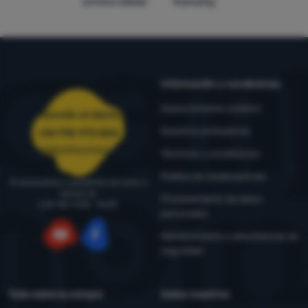
primera calidad
4camping
Información y condiciones
Asesoramiento outdoor
Atención al cliente
Nuestros probadores
+34 910 973 824
pedidos@4camping.es
Términos y condiciones
Política de reclamaciones
Te asesoramos y ayudamos de lunes a
viernes de
Procesamiento de datos
LUN-VIE: 9:00 - 16:00
personales
Mantenimiento y advertencias de
seguridad
YouTube
Facebook
Todo sobre la compra
Sobre nosotros