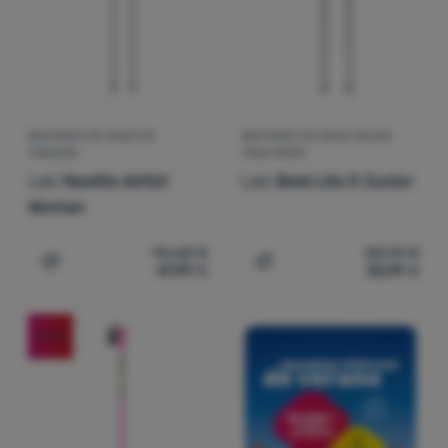
Contactos
Nuestra
historia
BASTONES DE ESQUÍ DE
BASTONES DE ESQUÍ APLINO
Iniciar
TRAVESÍA
PARA NIÑOS
sesión /
Leki
Neolite Airfoil
Leki
Bold Lite S Junior
registrarse
Women
70,68
€
50,94
€
47,99
€
33,99
€
Añadir 'Bastones de esquí de travesía Leki Neolite Airfo
Añadir 'Bastones de esquí 
-16
%