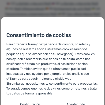
Contactos
CZ
Lyžařské vybavení Matt
SK
Lyžiarske vybavenie Matt
HU
Matt Sífelszerelések
RO
Echipament de schi Matt
UA
Nuestra
Гірськолижне спорядження Matt
BG
Ски оборудване Matt
historia
HR
Oprema za skijanje Matt
PL
Wyposażenie narciarskie Matt
IT
Attrezzatura da sci Matt
FR
Équipements de ski Matt
AT
Skiausrüstung Matt
DE
Skiausrüstung Matt
CH
Skiausrüstung
Iniciar
Consentimiento de cookies
Matt
sesión /
registrarse
Para ofrecerte la mejor experiencia de compra, nosotros y
algunos de nuestros socios utilizamos cookies (archivos
pequeños que se almacenan en tu navegador). Estas cookies
nos ayudan a recordar lo que tienes en tu cesta, cómo has
Todo está en
La más amplia
Asesoramos
clasificado y filtrado tus productos, si has iniciado sesión,
stock
selleción de
online y por
etcétera. También evitan que te ofrezcamos publicidad
equipamiento
teléfono
inadecuada y nos ayudan, por ejemplo, en los análisis que
turístico
utilizamos para seguir mejorando el sitio web.
Sin embargo, necesitamos tu consentimiento para procesarlas.
Te agradecemos que nos lo des y nos comprometemos a tratar
tus datos de forma responsable.
Configuración del consentimiento para las
Precios
Envío gratuito
En catorce
Configuración
Aceptar todo