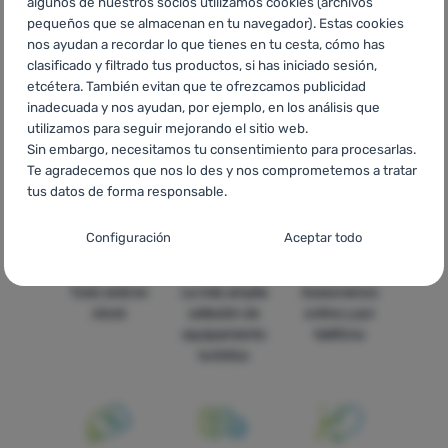
algunos de nuestros socios utilizamos cookies (archivos
pequeños que se almacenan en tu navegador). Estas cookies
CZ
Lyžařské vybavení Northfinder
SK
Lyžiarske vybavenie
nos ayudan a recordar lo que tienes en tu cesta, cómo has
Northfinder
HU
Northfinder Sífelszerelések
RO
Echipament
clasificado y filtrado tus productos, si has iniciado sesión,
de schi Northfinder
UA
Гірськолижне спорядження
etcétera. También evitan que te ofrezcamos publicidad
Northfinder
BG
Ски оборудване Northfinder
HR
Oprema za
inadecuada y nos ayudan, por ejemplo, en los análisis que
skijanje Northfinder
PL
Wyposażenie narciarskie Northfinder
utilizamos para seguir mejorando el sitio web.
IT
Attrezzatura da sci Northfinder
FR
Équipements de ski
Sin embargo, necesitamos tu consentimiento para procesarlas.
Northfinder
AT
Skiausrüstung Northfinder
DE
Skiausrüstung
Te agradecemos que nos lo des y nos comprometemos a tratar
Northfinder
CH
Skiausrüstung Northfinder
tus datos de forma responsable.
Configuración del consentimiento para las
Configuración
Aceptar todo
categorías de cookies
Técnicas
Todo está en
La más amplia
Asesoramos
Técnicas
-
sin estas cookies nuestro sitio web no funcionará
.
stock
selleción de
online y por
SIEMPRE ACTIVAS
equipamiento
teléfono
turístico
Las cookies técnicas permiten la navegación por la cesta de la
Funciones preferenciales y avanzadas
Funciones preferenciales y avanzadas
-
para que no tengas
compra, la comparación de productos y otras funciones
que configurarlo todo de nuevo y para que puedas ponerte en
necesarias.
Más información
contacto con nosotros, por ejemplo, a través del chat
.
Aceptado