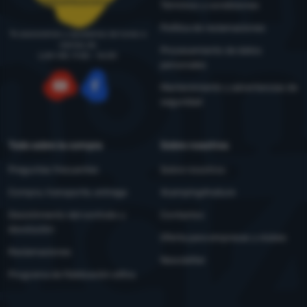
pedidos@4camping.es
Términos y condiciones
Política de reclamaciones
Te asesoramos y ayudamos de lunes a
viernes de
Procesamiento de datos
LUN-VIE: 9:00 - 16:00
personales
Mantenimiento y advertencias de
seguridad
YouTube
Facebook
Todo sobre la compra
Sobre nosotros
Preguntas frecuentes
Sobre nosotros
Compra, transporte, entrega
4camping4nature
Desistimiento del contrato y
Contactos
devolución
Oferta para empresas y clubes
Reclamaciones
Newsletter
Programa de fidelización eXtra