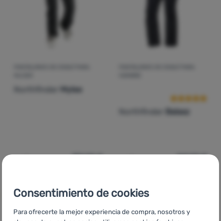
Contactos
Nuestra
historia
PANTALONES DE ESQUÍ PARA
PANTALONES DE ESQUÍ PARA
Valoraciones d
Iniciar
MUJER
HOMBRE
sesión /
Northfinder
Mylee
registrarse
Northfinder
Balasz
159,00
€
169,00
€
67,99
€
74,99
€
Añadir 'Pantalones de esquí para mujer Northfinder Myle
Añadir 'Pantalones de esq
Consentimiento de cookies
Para ofrecerte la mejor experiencia de compra, nosotros y