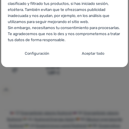
clasificado y filtrado tus productos, si has iniciado sesión,
etcétera. También evitan que te ofrezcamos publicidad
inadecuada y nos ayudan, por ejemplo, en los análisis que
utilizamos para seguir mejorando el sitio web.
Sin embargo, necesitamos tu consentimiento para procesarlas.
Te agradecemos que nos lo des y nos comprometemos a tratar
BEBIDA ENERGÉTICA
tus datos de forma responsable.
Nutrend
N1 Drink 330
Configuración del consentimiento para las
Configuración
Aceptar todo
ml
categorías de cookies
2,00
€
Técnicas
Técnicas
-
sin estas cookies nuestro sitio web no funcionará
.
1,89
€
Añadir 'Bebida energética Nutrend N1 Drink 330 ml' a la
SIEMPRE ACTIVAS
Las cookies técnicas permiten la navegación por la cesta de la
Funciones preferenciales y avanzadas
Funciones preferenciales y avanzadas
-
para que no tengas
compra, la comparación de productos y otras funciones
que configurarlo todo de nuevo y para que puedas ponerte en
necesarias.
Más información
contacto con nosotros, por ejemplo, a través del chat
.
CZ
Energetické nápoje Nutrend
SK
Energetické nápoje
Aceptado
Nutrend
HU
Nutrend Energia italok
RO
Băuturi energizante
Nutrend
UA
Енергетичні напої Nutrend
BG
Енергийни