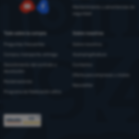
Mantenimiento y advertencias de
seguridad
YouTube
Facebook
Todo sobre la compra
Sobre nosotros
Preguntas frecuentes
Sobre nosotros
Compra, transporte, entrega
4camping4nature
Desistimiento del contrato y
Contactos
devolución
Oferta para empresas y clubes
Reclamaciones
Newsletter
Programa de fidelización eXtra
Premios