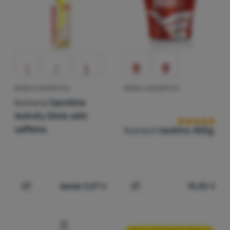
Contactos
Nuestra
historia
Iniciar
sesión /
BEBIDA ENERGÉTICA
BEBIDA ENERGÉTICA
Valoraciones d
registrarse
Nutrend
Carnitine
Activity Drink with
caffeine
Nutrend
Isodrinx 420g
desde 2,07
€
10,00
€
Añadir 'Bebida energética Nutrend Carnitine Activity Dri
Añadir 'Bebida energética