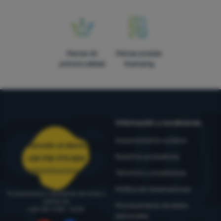
Marcas de
Marcas propias
primera calidad
4camping
Información y condiciones
Asesoramiento outdoor
Atención al cliente
Nuestros probadores
+34 910 973 824
pedidos@4camping.es
Términos y condiciones
Política de reclamaciones
Te asesoramos y ayudamos de lunes a
viernes de
Procesamiento de datos
LUN-VIE: 9:00 - 16:00
personales