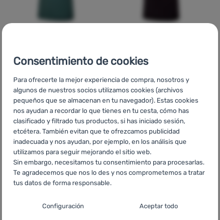
CAMISETA DE HOMBRE
CAMISETA DE HOMBRE
Ocún
Classic T Men
Ocún
Classic T Men
Consentimiento de cookies
Kinderkopf
Stoneman
Para ofrecerte la mejor experiencia de compra, nosotros y
algunos de nuestros socios utilizamos cookies (archivos
34,95
€
34,95
€
pequeños que se almacenan en tu navegador). Estas cookies
27,99
€
27,99
€
Añadir 'Camiseta de hombre Ocún Classic T Men Kinderko
Añadir 'Camiseta de homb
nos ayudan a recordar lo que tienes en tu cesta, cómo has
clasificado y filtrado tus productos, si has iniciado sesión,
etcétera. También evitan que te ofrezcamos publicidad
-20
%
-20
%
inadecuada y nos ayudan, por ejemplo, en los análisis que
utilizamos para seguir mejorando el sitio web.
Sin embargo, necesitamos tu consentimiento para procesarlas.
Te agradecemos que nos lo des y nos comprometemos a tratar
tus datos de forma responsable.
Configuración del consentimiento para las
Configuración
Aceptar todo
categorías de cookies