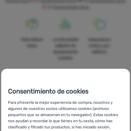
femme Ocún
AT
Damenjacken Ocún
DE
Damenjacken Ocún
CH
Damenjacken Ocún
Tiendas
de
campaña
Equipamiento
Todo está en
La más amplia
Asesoramos
stock
selleción de
online y por
Cocina
equipamiento
teléfono
Escalada
turístico
Ultralight
Deportes
Consentimiento de cookies
Marcas
Precios
Envío gratuito
En catorce
asequibles
para pedidos
países de
Para ofrecerte la mejor experiencia de compra, nosotros y
Club
superiores a
Europa
algunos de nuestros socios utilizamos cookies (archivos
eXtra
60 €
pequeños que se almacenan en tu navegador). Estas cookies
nos ayudan a recordar lo que tienes en tu cesta, cómo has
Asesoramiento
clasificado y filtrado tus productos, si has iniciado sesión,