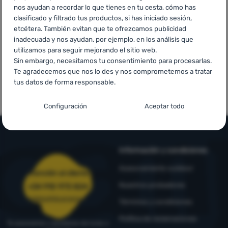
superiores a
Europa
Contactos
nos ayudan a recordar lo que tienes en tu cesta, cómo has
60 €
clasificado y filtrado tus productos, si has iniciado sesión,
Nuestra
etcétera. También evitan que te ofrezcamos publicidad
historia
inadecuada y nos ayudan, por ejemplo, en los análisis que
utilizamos para seguir mejorando el sitio web.
Sin embargo, necesitamos tu consentimiento para procesarlas.
Iniciar
Te agradecemos que nos lo des y nos comprometemos a tratar
Marcas de
Marcas propias
tus datos de forma responsable.
sesión /
primera calidad
4camping
registrarse
Configuración del consentimiento para las
Configuración
Aceptar todo
categorías de cookies
Técnicas
Técnicas
-
sin estas cookies nuestro sitio web no funcionará
.
SIEMPRE ACTIVAS
Información y condiciones
Asesoramiento outdoor
Las cookies técnicas permiten la navegación por la cesta de la
Atención al cliente
Funciones preferenciales y avanzadas
Funciones preferenciales y avanzadas
-
para que no tengas
compra, la comparación de productos y otras funciones
Nuestros probadores
+34 910 973 824
que configurarlo todo de nuevo y para que puedas ponerte en
necesarias.
Más información
pedidos@4camping.es
Términos y condiciones
contacto con nosotros, por ejemplo, a través del chat
.
Aceptado
Política de reclamaciones
Te asesoramos y ayudamos de lunes a