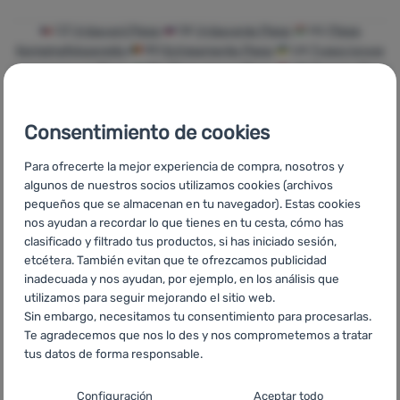
Contactos
CZ
Vybavení Pieps
SK
Vybavenie Pieps
HU
Pieps
Nuestra
Kempingfelszerelés
RO
Echipamente Pieps
UA
Туристичне
historia
спорядження Pieps
BG
Оборудване Pieps
HR
Oprema Pieps
PL
Wyposażenie Pieps
IT
Attrezzatura Pieps
FR
Équipements outdoor et camping Pieps
AT
Ausrüstung Pieps
Iniciar
Consentimiento de cookies
DE
Ausrüstung Pieps
CH
Ausrüstung Pieps
sesión /
Para ofrecerte la mejor experiencia de compra, nosotros y
registrarse
algunos de nuestros socios utilizamos cookies (archivos
pequeños que se almacenan en tu navegador). Estas cookies
nos ayudan a recordar lo que tienes en tu cesta, cómo has
Todo está en
La más amplia
Asesoramos
clasificado y filtrado tus productos, si has iniciado sesión,
stock
selleción de
online y por
etcétera. También evitan que te ofrezcamos publicidad
equipamiento
teléfono
inadecuada y nos ayudan, por ejemplo, en los análisis que
turístico
utilizamos para seguir mejorando el sitio web.
Sin embargo, necesitamos tu consentimiento para procesarlas.
Te agradecemos que nos lo des y nos comprometemos a tratar
tus datos de forma responsable.
Configuración del consentimiento para las
Precios
Envío gratuito
En catorce
Configuración
Aceptar todo