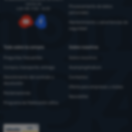
viernes de
Procesamiento de datos
LUN-VIE: 9:00 - 16:00
personales
Mantenimiento y advertencias de
seguridad
YouTube
Facebook
Todo sobre la compra
Sobre nosotros
Preguntas frecuentes
Sobre nosotros
Compra, transporte, entrega
4camping4nature
Desistimiento del contrato y
Contactos
devolución
Oferta para empresas y clubes
Reclamaciones
Newsletter
Programa de fidelización eXtra
Premios