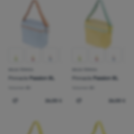
Amarillo
Rosa
Verde
Azul claro
Tiendas
Más baratos
de
Más caros
campaña
Más ligero
Equipamiento
Mayor descuento
Cocina
Más vendidos
Escalada
BOLSA TÉRMICA
BOLSA TÉRMICA
Ultralight
Cómo clasificamos los productos
Pinnacle
Passion 8L
Pinnacle
Passion 8L
Deportes
Volumen:
8 l
Volumen:
8 l
Marcas
26,00
€
26,00
€
Añadir 'Bolsa térmica Pinnacle Passion 8L' a la compara
Añadir 'Bolsa térmica Pinn
Club
eXtra
Asesoramiento