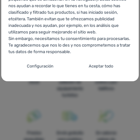
nos ayudan a recordar lo que tienes en tu cesta, cómo has
Pinnacle Hűtőtáskák
RO
Genți frigorifice Pinnacle
UA
clasificado y filtrado tus productos, si has iniciado sesión,
Термосумки Pinnacle
BG
Хладилни чанти Pinnacle
HR
etcétera. También evitan que te ofrezcamos publicidad
Torbe za hlađenje Pinnacle
PL
Torby termiczne Pinnacle
IT
inadecuada y nos ayudan, por ejemplo, en los análisis que
Borse frigo Pinnacle
FR
Sacs isothermes Pinnacle
AT
utilizamos para seguir mejorando el sitio web.
Kühltaschen Pinnacle
DE
Kühltaschen Pinnacle
CH
Sin embargo, necesitamos tu consentimiento para procesarlas.
Kühltaschen Pinnacle
Te agradecemos que nos lo des y nos comprometemos a tratar
tus datos de forma responsable.
Configuración del consentimiento para las
Configuración
Aceptar todo
categorías de cookies
Todo está en
La más amplia
Asesoramos
stock
selleción de
online y por
Técnicas
Técnicas
-
sin estas cookies nuestro sitio web no funcionará
.
equipamiento
teléfono
SIEMPRE ACTIVAS
turístico
Las cookies técnicas permiten la navegación por la cesta de la
Funciones preferenciales y avanzadas
Funciones preferenciales y avanzadas
-
para que no tengas
compra, la comparación de productos y otras funciones
que configurarlo todo de nuevo y para que puedas ponerte en
necesarias.
Más información
contacto con nosotros, por ejemplo, a través del chat
.
Aceptado
Precios
Envío gratuito
En catorce
asequibles
para pedidos
países de