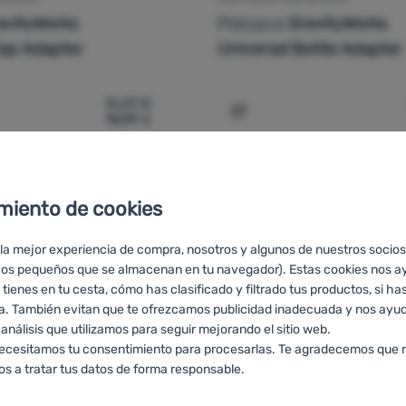
avityWorks
Platypus
GravityWorks
ap Adapter
Universal Bottle Adapter
16,37
€
14,99
€
aptador para botella Platypus GravityWorks Push/Pull Cap Adapt
Añadir 'Adaptador para bot
miento de cookies
 la mejor experiencia de compra, nosotros y algunos de nuestros socios
vos pequeños que se almacenan en tu navegador). Estas cookies nos a
 tienes en tu cesta, cómo has clasificado y filtrado tus productos, si has
ra. También evitan que te ofrezcamos publicidad inadecuada y nos ayud
 análisis que utilizamos para seguir mejorando el sitio web.
ecesitamos tu consentimiento para procesarlas. Te agradecemos que n
a tratar tus datos de forma responsable.
ión del consentimiento para las categorías de c