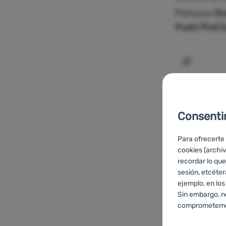
Platypus
Gr
Push/Pull C
Añadir 'Ad
Consenti
Para ofrecerte
cookies (archi
recordar lo que
sesión, etcéte
ejemplo, en los
Sin embargo, n
comprometemos 
Configurac