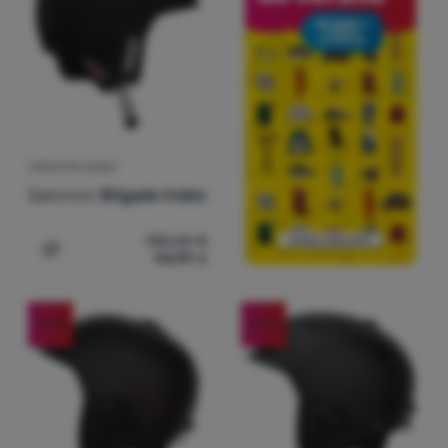
CASCO DE ESQUÍ
Salomon
Brigade Index
138,20
€
94,99
€
Añadir 'Casco de esquí Salomon Brigade Index' a la com
-29
%
-29
%