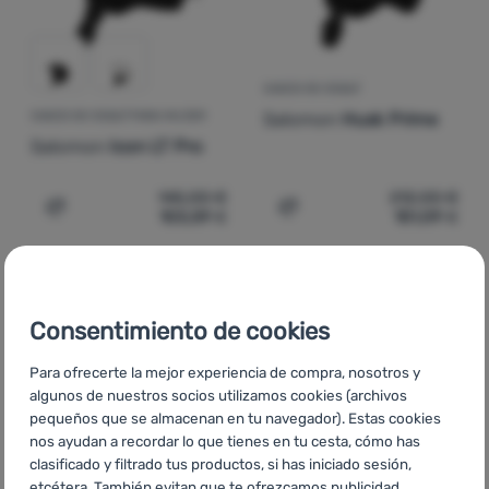
CASCO DE ESQUÍ
Salomon
Husk Prime
CASCO DE ESQUÍ PARA MUJER
Salomon
Icon LT Pro
145,00
€
212,00
€
103,59
€
151,09
€
Añadir 'Casco de esquí para mujer Salomon Icon LT Pro' 
Añadir 'Casco de esquí Sa
-28
%
-31
%
Consentimiento de cookies
Para ofrecerte la mejor experiencia de compra, nosotros y
algunos de nuestros socios utilizamos cookies (archivos
pequeños que se almacenan en tu navegador). Estas cookies
nos ayudan a recordar lo que tienes en tu cesta, cómo has
clasificado y filtrado tus productos, si has iniciado sesión,
etcétera. También evitan que te ofrezcamos publicidad