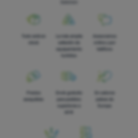
Salomon
Todo está en
La más amplia
Asesoramos
stock
selleción de
online y por
equipamiento
teléfono
turístico
Precios
Envío gratuito
En catorce
asequibles
para pedidos
países de
superiores a
Europa
60 €