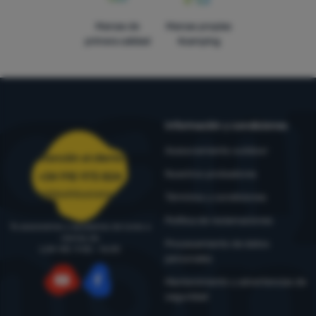
Marcas de
Marcas propias
primera calidad
4camping
Información y condiciones
Asesoramiento outdoor
Atención al cliente
Nuestros probadores
+34 910 973 824
pedidos@4camping.es
Términos y condiciones
Política de reclamaciones
Te asesoramos y ayudamos de lunes a
viernes de
Procesamiento de datos
LUN-VIE: 9:00 - 16:00
personales
Mantenimiento y advertencias de
seguridad
YouTube
Facebook