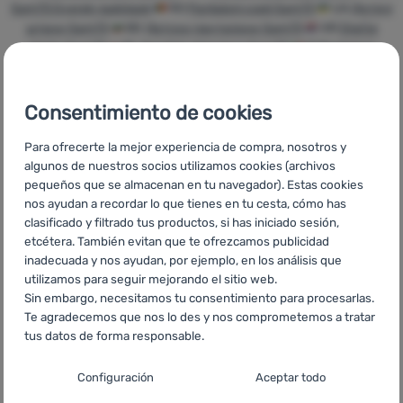
Sam73 Gyerek nadrágok
RO
Pantaloni copii Sam73
UA
Дитячі
Contactos
штани Sam73
BG
Детски панталони Sam73
HR
Dječje
Nuestra
hlače Sam73
PL
Spodnie dziecięce Sam73
IT
Pantaloni
bambino Sam73
FR
Pantalons enfant Sam73
AT
Kinderhosen
historia
Sam73
DE
Kinderhosen Sam73
CH
Kinderhosen Sam73
Consentimiento de cookies
Iniciar
Para ofrecerte la mejor experiencia de compra, nosotros y
sesión /
algunos de nuestros socios utilizamos cookies (archivos
registrarse
pequeños que se almacenan en tu navegador). Estas cookies
Todo está en
La más amplia
Asesoramos
nos ayudan a recordar lo que tienes en tu cesta, cómo has
stock
selleción de
online y por
clasificado y filtrado tus productos, si has iniciado sesión,
equipamiento
teléfono
etcétera. También evitan que te ofrezcamos publicidad
turístico
inadecuada y nos ayudan, por ejemplo, en los análisis que
utilizamos para seguir mejorando el sitio web.
Sin embargo, necesitamos tu consentimiento para procesarlas.
Te agradecemos que nos lo des y nos comprometemos a tratar
tus datos de forma responsable.
Precios
Envío gratuito
En catorce
Configuración del consentimiento para las
asequibles
para pedidos
países de
Configuración
Aceptar todo
categorías de cookies
superiores a
Europa