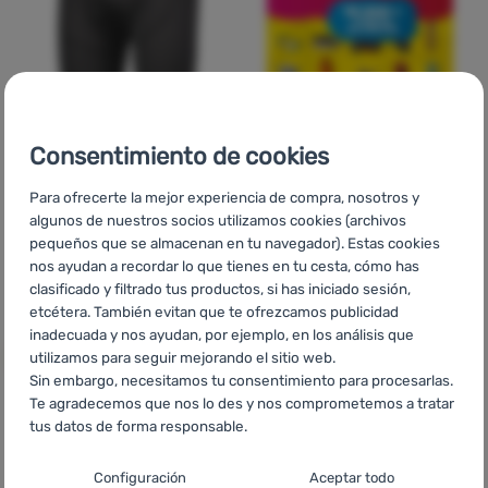
CALZONCILLOS DE CICLISMO PARA
Consentimiento de cookies
HOMBRE
Scott
Shorts M's Trail
Para ofrecerte la mejor experiencia de compra, nosotros y
Underwear +
algunos de nuestros socios utilizamos cookies (archivos
pequeños que se almacenan en tu navegador). Estas cookies
nos ayudan a recordar lo que tienes en tu cesta, cómo has
52,00
€
clasificado y filtrado tus productos, si has iniciado sesión,
37,99
€
Añadir 'Calzoncillos de ciclismo para hombre Scott Short
etcétera. También evitan que te ofrezcamos publicidad
inadecuada y nos ayudan, por ejemplo, en los análisis que
utilizamos para seguir mejorando el sitio web.
Sin embargo, necesitamos tu consentimiento para procesarlas.
Te agradecemos que nos lo des y nos comprometemos a tratar
tus datos de forma responsable.
CZ
Pánské cyklistické kraťasy Scott
SK
Pánske cyklistické
Configuración del consentimiento para las
kraťasy Scott
HU
Scott Férfi kerékpáros rövidnadrágok
RO
Configuración
Aceptar todo