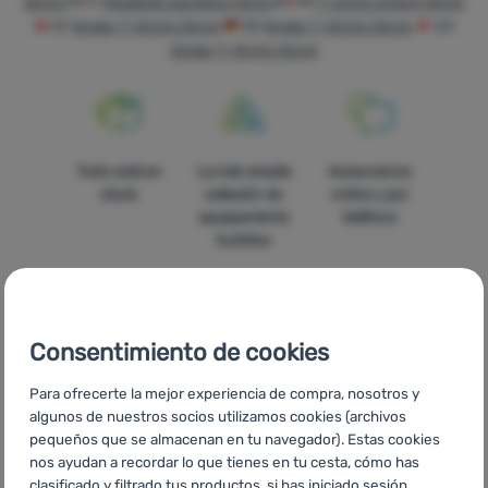
Silvini
IT
Magliette bambino Silvini
FR
T-shirts enfant Silvini
AT
Kinder T-Shirts Silvini
DE
Kinder T-Shirts Silvini
CH
Tiendas
Kinder T-Shirts Silvini
de
campaña
Equipamiento
Todo está en
La más amplia
Asesoramos
Cocina
stock
selleción de
online y por
Escalada
equipamiento
teléfono
turístico
Ultralight
Deportes
Consentimiento de cookies
Marcas
Precios
Envío gratuito
En catorce
Club
Para ofrecerte la mejor experiencia de compra, nosotros y
asequibles
para pedidos
países de
eXtra
algunos de nuestros socios utilizamos cookies (archivos
superiores a
Europa
pequeños que se almacenan en tu navegador). Estas cookies
60 €
Asesoramiento
nos ayudan a recordar lo que tienes en tu cesta, cómo has
clasificado y filtrado tus productos, si has iniciado sesión,