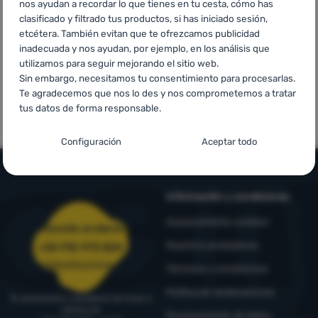
nos ayudan a recordar lo que tienes en tu cesta, cómo has
Contactos
60 €
clasificado y filtrado tus productos, si has iniciado sesión,
etcétera. También evitan que te ofrezcamos publicidad
Nuestra
inadecuada y nos ayudan, por ejemplo, en los análisis que
historia
utilizamos para seguir mejorando el sitio web.
Sin embargo, necesitamos tu consentimiento para procesarlas.
Te agradecemos que nos lo des y nos comprometemos a tratar
Marcas de
Marcas propias
Iniciar
tus datos de forma responsable.
primera calidad
4camping
sesión /
registrarse
Configuración del consentimiento para las
Configuración
Aceptar todo
categorías de cookies
Técnicas
Técnicas
-
sin estas cookies nuestro sitio web no funcionará
.
SIEMPRE ACTIVAS
Información y condiciones
Asesoramiento outdoor
Atención al cliente
Las cookies técnicas permiten la navegación por la cesta de la
Funciones preferenciales y avanzadas
Nuestros probadores
Funciones preferenciales y avanzadas
-
para que no tengas
compra, la comparación de productos y otras funciones
+34 910 973 824
que configurarlo todo de nuevo y para que puedas ponerte en
necesarias.
Más información
pedidos@4camping.es
Términos y condiciones
contacto con nosotros, por ejemplo, a través del chat
.
Aceptado
Política de reclamaciones
Te asesoramos y ayudamos de lunes a
viernes de
Procesamiento de datos