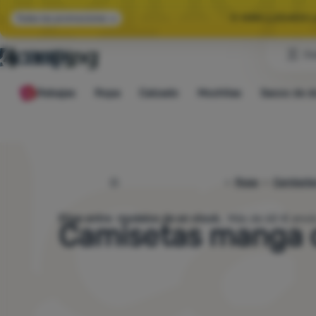
🌞 HAN LLEGADO 
Todas las promociones
Cl
🤫 -10 % EN E
Rebajas
Ropa
Calzado
Mochilas
Sacos de d
🌞 HAN LLEGADO 
4camping.es
Ropa
Camiseta
Elige entre
modelos de en stock.
Más de 60 € envío
Camisetas manga 