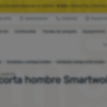
LAS GRANDES REBAJAS DE VERANO.
10 000+
PRODUCTOS A PRECIOS 
ub eXtra
Asesoramiento
Contactos
Nuestra hi
QUIPAMIENTO SELECCIONADO PARA CAMPING Y RUTAS.
USA EL CÓDIG
ormir
Colchonetas
Tiendas de campaña
Equipamiento
LAS GRANDES REBAJAS DE VERANO.
10 000+
PRODUCTOS A PRECIOS 
Bú
s
Camisetas y camisas hombre
Camisetas manga corta hombre
 gratuito.
corta hombre Smartwo