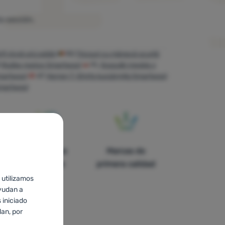
a sección.
i rövid ujjú pólók
RO
Tricouri cu mânecă scurtă
R
Muške majice Smartwool
PL
Koszulki męskie z
martwool
AT
Herren T-Shirts kurzärmlig Smartwool
Smartwool
En catorce
Marcas de
países de
primera calidad
Europa
 utilizamos
yudan a
 iniciado
an, por