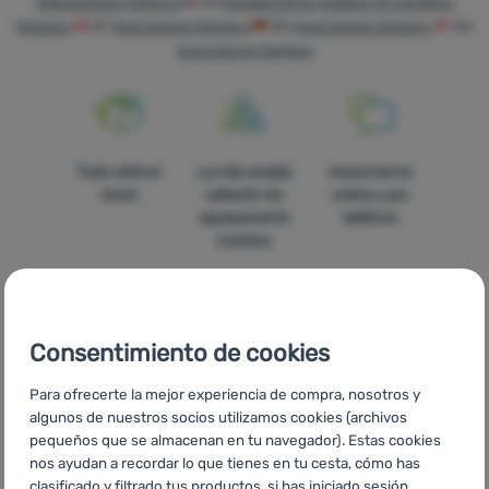
Attrezzatura Spinera
FR
Équipements outdoor et camping
Spinera
AT
Ausrüstung Spinera
DE
Ausrüstung Spinera
CH
Tiendas
Ausrüstung Spinera
de
campaña
Equipamiento
Todo está en
La más amplia
Asesoramos
Cocina
stock
selleción de
online y por
Escalada
equipamiento
teléfono
turístico
Ultralight
Deportes
Consentimiento de cookies
Marcas
Precios
Envío gratuito
En catorce
Club
Para ofrecerte la mejor experiencia de compra, nosotros y
asequibles
para pedidos
países de
eXtra
algunos de nuestros socios utilizamos cookies (archivos
superiores a
Europa
pequeños que se almacenan en tu navegador). Estas cookies
60 €
Asesoramiento
nos ayudan a recordar lo que tienes en tu cesta, cómo has
clasificado y filtrado tus productos, si has iniciado sesión,