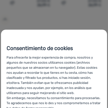
27,00
€
27,00
€
Contactos
26,99
€
26,99
€
Añadir 'Vaso Stanley Pinta Adventure 470 ml' a la compa
Añadir 'Vaso Stanley Pint
Nuestra
historia
Iniciar
CZ
Hrnky Stanley
SK
Hrnčeky Stanley
HU
Stanley bögrék
sesión /
RO
Căni Stanley
UA
Кружки Stanley
BG
Чаши Stanley
registrarse
Consentimiento de cookies
HR
Šalice Stanley
PL
Kubki Stanley
IT
Tazze Stanley
FR
Mugs Stanley
AT
Tassen Stanley
DE
Tassen Stanley
CH
Para ofrecerte la mejor experiencia de compra, nosotros y
Tassen Stanley
algunos de nuestros socios utilizamos cookies (archivos
pequeños que se almacenan en tu navegador). Estas cookies
nos ayudan a recordar lo que tienes en tu cesta, cómo has
clasificado y filtrado tus productos, si has iniciado sesión,
etcétera. También evitan que te ofrezcamos publicidad
Todo está en
La más amplia
Asesoramos
inadecuada y nos ayudan, por ejemplo, en los análisis que
stock
selleción de
online y por
utilizamos para seguir mejorando el sitio web.
equipamiento
teléfono
Sin embargo, necesitamos tu consentimiento para procesarlas.
turístico
Te agradecemos que nos lo des y nos comprometemos a tratar