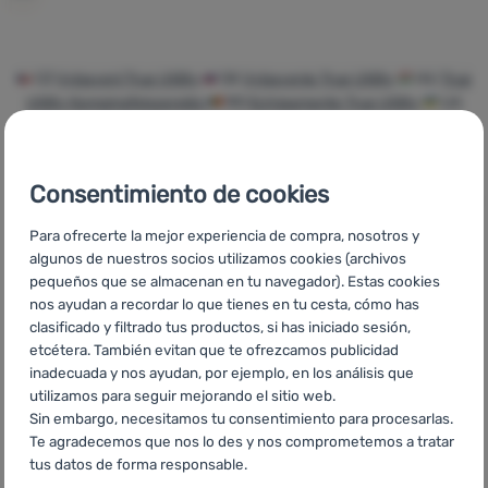
Contactos
Nuestra
CZ
Vybavení True Utility
SK
Vybavenie True Utility
HU
True
historia
Utility Kempingfelszerelés
RO
Echipamente True Utility
UA
Туристичне спорядження True Utility
BG
Оборудване True
Utility
HR
Oprema True Utility
PL
Wyposażenie True Utility
Iniciar
IT
Attrezzatura True Utility
FR
Équipements outdoor et
sesión /
Consentimiento de cookies
camping True Utility
AT
Ausrüstung True Utility
DE
Ausrüstung
registrarse
True Utility
CH
Ausrüstung True Utility
Para ofrecerte la mejor experiencia de compra, nosotros y
algunos de nuestros socios utilizamos cookies (archivos
pequeños que se almacenan en tu navegador). Estas cookies
nos ayudan a recordar lo que tienes en tu cesta, cómo has
clasificado y filtrado tus productos, si has iniciado sesión,
Todo está en
La más amplia
Asesoramos
etcétera. También evitan que te ofrezcamos publicidad
stock
selleción de
online y por
inadecuada y nos ayudan, por ejemplo, en los análisis que
equipamiento
teléfono
utilizamos para seguir mejorando el sitio web.
turístico
Sin embargo, necesitamos tu consentimiento para procesarlas.
Te agradecemos que nos lo des y nos comprometemos a tratar
tus datos de forma responsable.