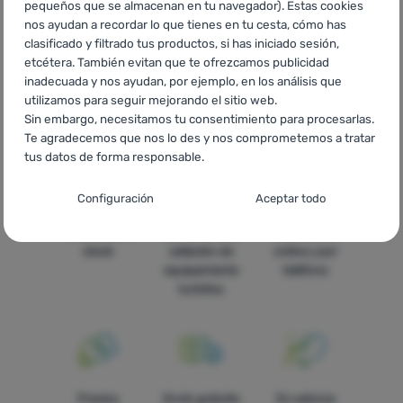
pequeños que se almacenan en tu navegador). Estas cookies
Ciocane și extractoare Vango
UA
Молотки та екстрактори
nos ayudan a recordar lo que tienes en tu cesta, cómo has
Vango
BG
Чукове и куки за вадене на колчета Vango
HR
clasificado y filtrado tus productos, si has iniciado sesión,
Malj za kampiranje i dodaci Vango
PL
Młotki gumowe i
etcétera. También evitan que te ofrezcamos publicidad
alternatywy Vango
IT
Martelli di gomma e altri strumenti Vango
inadecuada y nos ayudan, por ejemplo, en los análisis que
FR
Maillets caoutchouc et alternatives Vango
AT
utilizamos para seguir mejorando el sitio web.
Gummihammer & Alternativen Vango
DE
Gummihammer &
Sin embargo, necesitamos tu consentimiento para procesarlas.
Alternativen Vango
CH
Gummihammer & Alternativen Vango
Te agradecemos que nos lo des y nos comprometemos a tratar
tus datos de forma responsable.
Configuración del consentimiento para las
Configuración
Aceptar todo
categorías de cookies
Todo está en
La más amplia
Asesoramos
Técnicas
Técnicas
-
sin estas cookies nuestro sitio web no funcionará
.
stock
selleción de
online y por
SIEMPRE ACTIVAS
equipamiento
teléfono
turístico
Las cookies técnicas permiten la navegación por la cesta de la
Funciones preferenciales y avanzadas
Funciones preferenciales y avanzadas
-
para que no tengas
compra, la comparación de productos y otras funciones
que configurarlo todo de nuevo y para que puedas ponerte en
necesarias.
Más información
contacto con nosotros, por ejemplo, a través del chat
.
Aceptado
Precios
Envío gratuito
En catorce