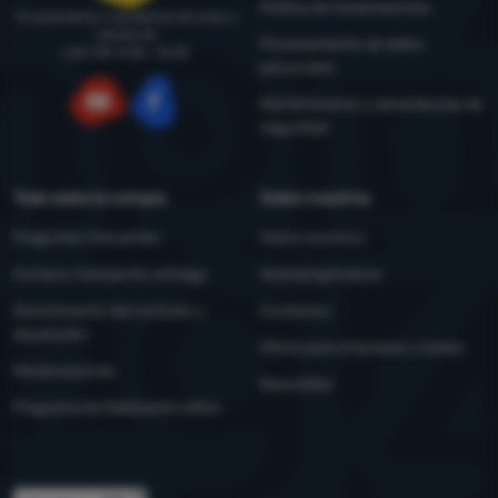
Política de reclamaciones
Te asesoramos y ayudamos de lunes a
viernes de
Procesamiento de datos
LUN-VIE: 9:00 - 16:00
personales
Mantenimiento y advertencias de
seguridad
YouTube
Facebook
Todo sobre la compra
Sobre nosotros
Preguntas frecuentes
Sobre nosotros
Compra, transporte, entrega
4camping4nature
Desistimiento del contrato y
Contactos
devolución
Oferta para empresas y clubes
Reclamaciones
Newsletter
Programa de fidelización eXtra