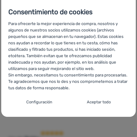
Consentimiento de cookies
17,00
€
13,99
€
Para ofrecerte la mejor experiencia de compra, nosotros y
Añadir 'Neceser Vaude Bobby' a la comparación
algunos de nuestros socios utilizamos cookies (archivos
pequeños que se almacenan en tu navegador). Estas cookies
nos ayudan a recordar lo que tienes en tu cesta, cómo has
-18
%
clasificado y filtrado tus productos, si has iniciado sesión,
etcétera. También evitan que te ofrezcamos publicidad
inadecuada y nos ayudan, por ejemplo, en los análisis que
utilizamos para seguir mejorando el sitio web.
Sin embargo, necesitamos tu consentimiento para procesarlas.
Te agradecemos que nos lo des y nos comprometemos a tratar
tus datos de forma responsable.
Configuración del consentimiento para las
Configuración
Aceptar todo
categorías de cookies
NECESER
Valoraciones de los clientes
Técnicas
Técnicas
-
sin estas cookies nuestro sitio web no funcionará
.
SIEMPRE ACTIVAS