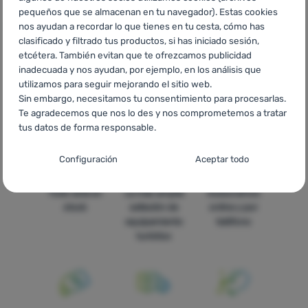
Technology
HU
Viking Technology Kempingfelszerelés
RO
pequeños que se almacenan en tu navegador). Estas cookies
Echipamente Viking Technology
UA
Туристичне спорядження
nos ayudan a recordar lo que tienes en tu cesta, cómo has
clasificado y filtrado tus productos, si has iniciado sesión,
Viking Technology
BG
Оборудване Viking Technology
HR
etcétera. También evitan que te ofrezcamos publicidad
Oprema Viking Technology
PL
Wyposażenie Viking Technology
inadecuada y nos ayudan, por ejemplo, en los análisis que
IT
Attrezzatura Viking Technology
FR
Équipements outdoor et
utilizamos para seguir mejorando el sitio web.
camping Viking Technology
AT
Ausrüstung Viking Technology
Sin embargo, necesitamos tu consentimiento para procesarlas.
DE
Ausrüstung Viking Technology
CH
Ausrüstung Viking
Te agradecemos que nos lo des y nos comprometemos a tratar
Technology
tus datos de forma responsable.
Configuración del consentimiento para las
Configuración
Aceptar todo
categorías de cookies
Todo está en
La más amplia
Asesoramos
Técnicas
Técnicas
-
sin estas cookies nuestro sitio web no funcionará
.
stock
selleción de
online y por
SIEMPRE ACTIVAS
equipamiento
teléfono
turístico
Las cookies técnicas permiten la navegación por la cesta de la
Funciones preferenciales y avanzadas
Funciones preferenciales y avanzadas
-
para que no tengas
compra, la comparación de productos y otras funciones
que configurarlo todo de nuevo y para que puedas ponerte en
necesarias.
Más información
contacto con nosotros, por ejemplo, a través del chat
.
Aceptado