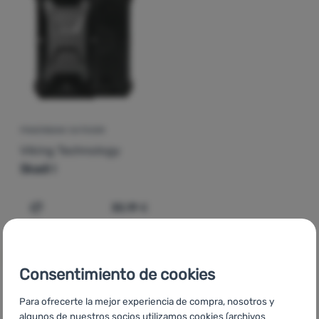
Contactos
Nuestra
historia
Iniciar
sesión /
POWERBANK OUTDOOR
registrarse
Viking Technology
Skadi I
30,19
€
Añadir 'Powerbank outdoor Viking Technology Skadi I' a
Consentimiento de cookies
Para ofrecerte la mejor experiencia de compra, nosotros y
CZ
Vybavení Viking Technology
SK
Vybavenie Viking
algunos de nuestros socios utilizamos cookies (archivos