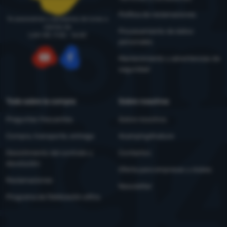
Política de reclamaciones
Te asesoramos y ayudamos de lunes a
viernes de
Procesamiento de datos
LUN-VIE: 9:00 - 16:00
personales
Mantenimiento y advertencias de
seguridad
YouTube
Facebook
Todo sobre la compra
Sobre nosotros
Preguntas frecuentes
Sobre nosotros
Compra, transporte, entrega
4camping4nature
Desistimiento del contrato y
Contactos
devolución
Oferta para empresas y clubes
Reclamaciones
Newsletter
Programa de fidelización eXtra