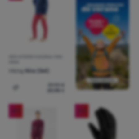
ROPA INTERIOR FUNCIONAL PARA
NIÑOS
Viking
Nino (Set)
39,90
€
20,98
€
Añadir 'Ropa interior funcional para niños Viking Nino (S
-30
%
-31
%