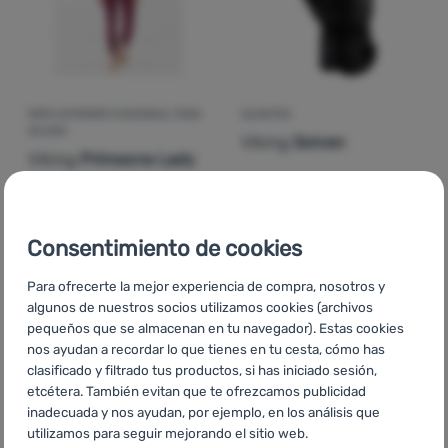
ROPA INTERIOR FUNCIONAL PARA
GUANTES
MUJER
Viking
Solven
Viking
Primeone Lady
Set
90,78
€
34,90
€
Consentimiento de cookies
63,99
€
23,99
€
Añadir 'Ropa interior funcional para mujer Viking Primeo
Añadir 'Guantes Viking So
Para ofrecerte la mejor experiencia de compra, nosotros y
algunos de nuestros socios utilizamos cookies (archivos
-29
%
-31
%
pequeños que se almacenan en tu navegador). Estas cookies
nos ayudan a recordar lo que tienes en tu cesta, cómo has
clasificado y filtrado tus productos, si has iniciado sesión,
etcétera. También evitan que te ofrezcamos publicidad
inadecuada y nos ayudan, por ejemplo, en los análisis que
utilizamos para seguir mejorando el sitio web.