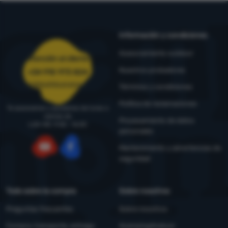
Información y condiciones
Asesoramiento outdoor
Atención al cliente
Nuestros probadores
+34 910 973 824
pedidos@4camping.es
Términos y condiciones
Política de reclamaciones
Te asesoramos y ayudamos de lunes a
viernes de
Procesamiento de datos
LUN-VIE: 9:00 - 16:00
personales
Mantenimiento y advertencias de
seguridad
YouTube
Facebook
Todo sobre la compra
Sobre nosotros
Preguntas frecuentes
Sobre nosotros
Compra, transporte, entrega
4camping4nature