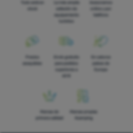
Todo está en
La más amplia
Asesoramos
stock
selleción de
online y por
equipamiento
teléfono
turístico
Precios
Envío gratuito
En catorce
asequibles
para pedidos
países de
superiores a
Europa
60 €
Marcas de
Marcas propias
primera calidad
4camping