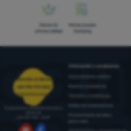
Marcas de
Marcas propias
primera calidad
4camping
Información y condiciones
Asesoramiento outdoor
Atención al cliente
Nuestros probadores
+34 910 973 824
pedidos@4camping.es
Términos y condiciones
Política de reclamaciones
Te asesoramos y ayudamos de lunes a
viernes de
Procesamiento de datos
LUN-VIE: 9:00 - 16:00
personales
Mantenimiento y advertencias de