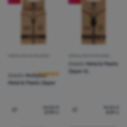
Contactos
Nuestra
historia
Iniciar
sesión /
registrarse
CREMALLERA DE RECAMBIO
CREMALLERA DE RECAMBIO
Valoraciones de los clientes
ZlideOn
Metal & Plastic
Zipper XL
ZlideOn
Multipack
Metal & Plastic Zipper
34,00
€
10,00
€
27,99
€
8,99
€
Añadir 'Cremallera de recambio ZlideOn Multipack Metal &
Añadir 'Cremallera de reca