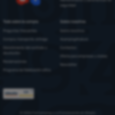
seguridad
YouTube
Facebook
Todo sobre la compra
Sobre nosotros
Preguntas frecuentes
Sobre nosotros
Compra, transporte, entrega
4camping4nature
Desistimiento del contrato y
Contactos
devolución
Oferta para empresas y clubes
Reclamaciones
Newsletter
Programa de fidelización eXtra
Premios
© 2026 ForCamping s.r.o.
funcionando en
Shopio