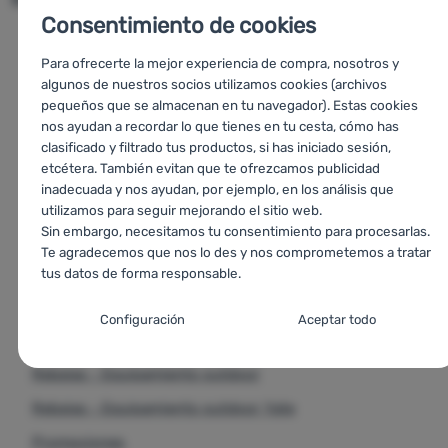
Consentimiento de cookies
Alcohol sólido
Para ofrecerte la mejor experiencia de compra, nosotros y
Alcohol sólido Yate
algunos de nuestros socios utilizamos cookies (archivos
Cartuchos y combustible
pequeños que se almacenan en tu navegador). Estas cookies
nos ayudan a recordar lo que tienes en tu cesta, cómo has
Cartuchos y combustible Yate
clasificado y filtrado tus productos, si has iniciado sesión,
etcétera. También evitan que te ofrezcamos publicidad
Cocina outdoor
inadecuada y nos ayudan, por ejemplo, en los análisis que
Cocina outdoor Yate
utilizamos para seguir mejorando el sitio web.
Sin embargo, necesitamos tu consentimiento para procesarlas.
Cocina y comida
Te agradecemos que nos lo des y nos comprometemos a tratar
Cocina y comida Yate
tus datos de forma responsable.
Equipamiento
Configuración del consentimiento para las
Configuración
Aceptar todo
categorías de cookies
Equipamiento Yate
Rebajas - Equipamiento outdoor
Técnicas
Técnicas
-
sin estas cookies nuestro sitio web no funcionará
.
SIEMPRE ACTIVAS
Rebajas - Equipamiento outdoor Yate
Promociones
Las cookies técnicas permiten la navegación por la cesta de la